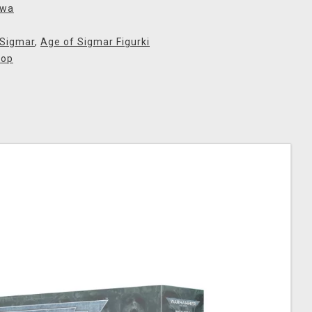
owa
 Sigmar
,
Age of Sigmar Figurki
hop