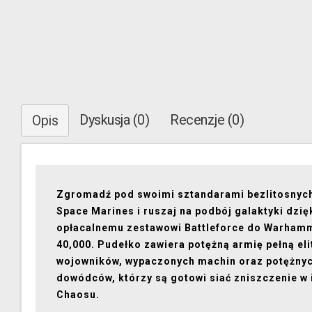
Dyskusja (0)
Recenzje (0)
Opis
Zgromadź pod swoimi sztandarami bezlitosnyc
Space Marines i ruszaj na podbój galaktyki dzię
opłacalnemu zestawowi Battleforce do Warham
40,000. Pudełko zawiera potężną armię pełną el
wojowników, wypaczonych machin oraz potężny
dowódców, którzy są gotowi siać zniszczenie w 
Chaosu.