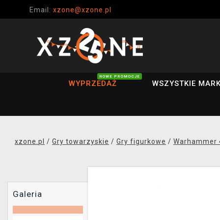
Email:
xzone@xzone.pl
NOWE PROMOCJE
WYPRZEDAŻ
WSZYSTKIE MARK
xzone.pl
/
Gry towarzyskie
/
Gry figurkowe
/
Warhammer 
Galeria