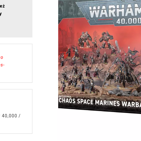
ież
y
Do
es-
 40,000
/