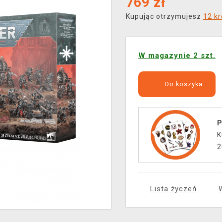
769
zł
Kupując otrzymujesz
12 k
W magazynie 2 szt.
Do koszyka
P
K
2
Lista życzeń