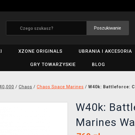
Poszukiwanie
I
XZONE ORIGINALS
UBRANIA I AKCESORIA
GRY TOWARZYSKIE
BLOG
40,000
/
Chaos
/
Chaos Space Marines
/
W40k: Battleforce: 
W40k: Batt
Marines War