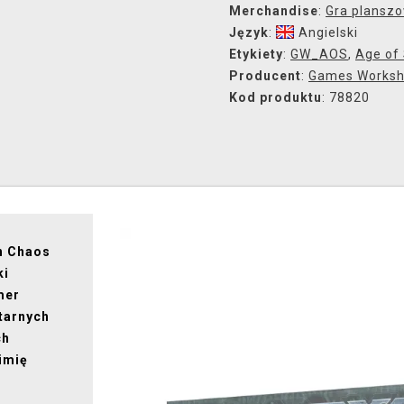
Merchandise
:
Gra plansz
Język
:
Angielski
Etykiety
:
GW_AOS
,
Age of
Producent
:
Games Works
Kod produktu
: 78820
h Chaos
ki
mer
itarnych
ch
imię