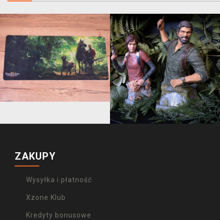
ZAKUPY
Wysyłka i płatność
Xzone Klub
Kredyty bonusowe