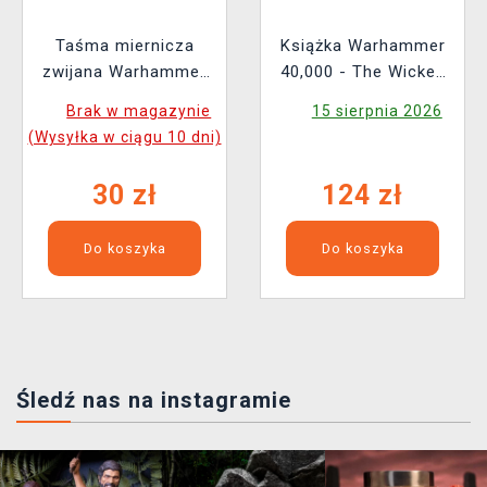
Taśma miernicza
Książka Warhammer
zwijana Warhammer
40,000 - The Wicked
Colour Tape Measure
and the Warped ENG
Brak w magazynie
15 sierpnia 2026
(Wysyłka w ciągu 10 dni)
30 zł
124 zł
Do koszyka
Do koszyka
Śledź nas na instagramie