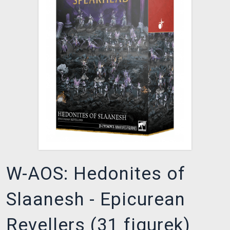
XZONE KLUB
W-AOS: Hedonites of
Slaanesh - Epicurean
Revellers (31 figurek)