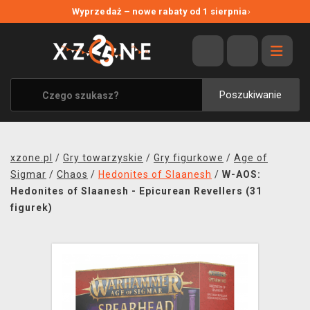
NOWE PROMOCJE
Wyprzedaż – nowe rabaty od 1 sierpnia
›
WYPRZEDAŻ
WSZYSTKIE MARKI
XZONE ORIGINALS
Poszukiwanie
UBRANIA I AKCESORIA
MERCHANDISE
xzone.pl
/
Gry towarzyskie
/
Gry figurkowe
/
Age of
SOUNDTRACKI
Sigmar
/
Chaos
/
Hedonites of Slaanesh
/
W-AOS:
Hedonites of Slaanesh - Epicurean Revellers (31
GRY TOWARZYSKIE
figurek)
BLOG
KONTAKT
TRANSPORT