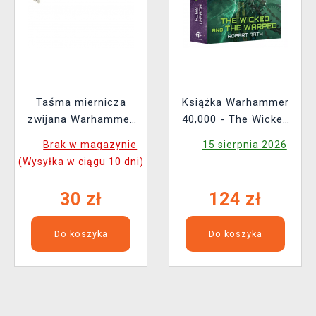
Taśma miernicza
Książka Warhammer
zwijana Warhammer
40,000 - The Wicked
Colour Tape Measure
and the Warped ENG
Brak w magazynie
15 sierpnia 2026
(Wysyłka w ciągu 10 dni)
30 zł
124 zł
Do koszyka
Do koszyka