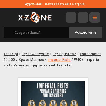
NOWE PROMOCJE
Wyprzedaż – nowe rabaty od 1 sierpnia
›
WYPRZEDAŻ
WSZYSTKIE MARKI
XZONE ORIGINALS
Poszukiwanie
UBRANIA I AKCESORIA
MERCHANDISE
xzone.pl
/
Gry towarzyskie
/
Gry figurkowe
/
Warhammer
SOUNDTRACKI
40,000
/
Space Marines
/
Imperial Fists
/
W40k: Imperial
Fists Primaris Upgrades and Transfer
GRY TOWARZYSKIE
BLOG
KONTAKT
TRANSPORT