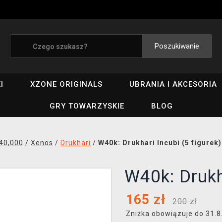
Poszukiwanie
I
XZONE ORIGINALS
UBRANIA I AKCESORIA
GRY TOWARZYSKIE
BLOG
40,000
/
Xenos
/
Drukhari
/
W40k: Drukhari Incubi (5 figurek)
W40k: Drukh
165
zł
200 zł
Zniżka obowiązuje do 31.