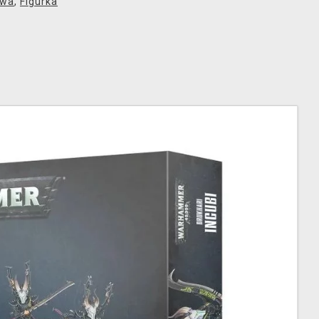
owa
,
Figurka