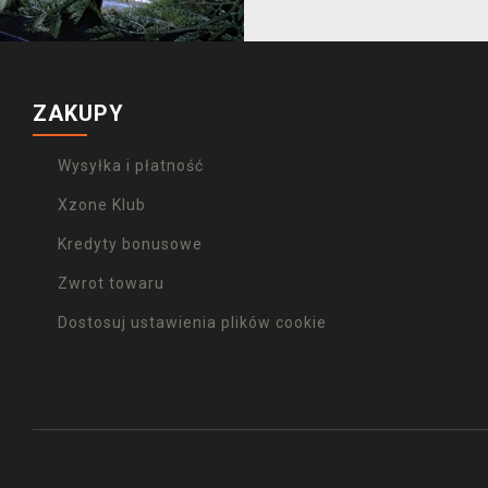
ZAKUPY
Wysyłka i płatność
Xzone Klub
Kredyty bonusowe
Zwrot towaru
Dostosuj ustawienia plików cookie