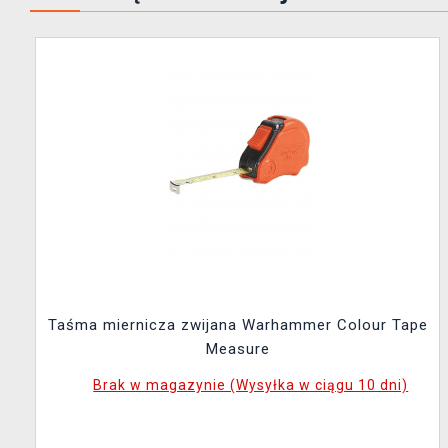
Taśma miernicza zwijana Warhammer Colour Tape
Measure
Brak w magazynie (Wysyłka w ciągu 10 dni)