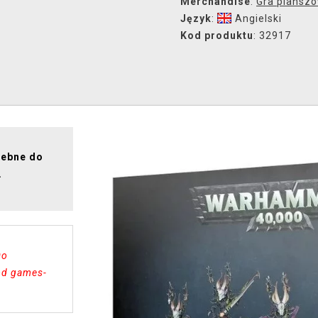
Merchandise
:
Gra plansz
Język
:
Angielski
Kod produktu
: 32917
zebne do
.
Do
 od games-