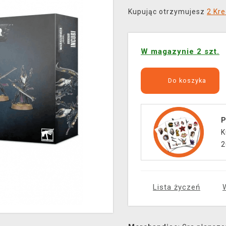
Kupując otrzymujesz
2 Kre
W magazynie 2 szt.
Do koszyka
P
K
2
Lista życzeń