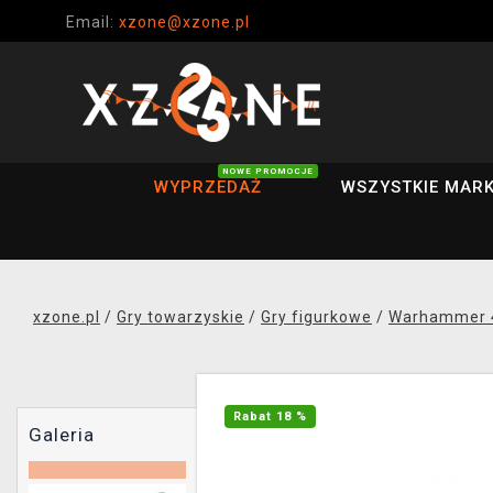
Email:
xzone@xzone.pl
NOWE PROMOCJE
WYPRZEDAŻ
WSZYSTKIE MARK
xzone.pl
/
Gry towarzyskie
/
Gry figurkowe
/
Warhammer 
Rabat 18 %
Galeria