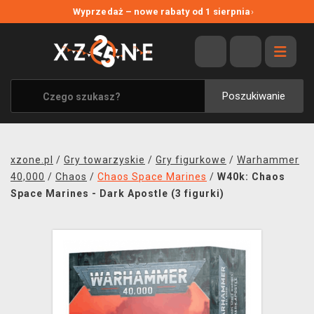
NOWE PROMOCJE
Wyprzedaż – nowe rabaty od 1 sierpnia
›
WYPRZEDAŻ
WSZYSTKIE MARKI
XZONE ORIGINALS
Poszukiwanie
UBRANIA I AKCESORIA
MERCHANDISE
xzone.pl
/
Gry towarzyskie
/
Gry figurkowe
/
Warhammer
SOUNDTRACKI
40,000
/
Chaos
/
Chaos Space Marines
/
W40k: Chaos
Space Marines - Dark Apostle (3 figurki)
GRY TOWARZYSKIE
BLOG
KONTAKT
TRANSPORT