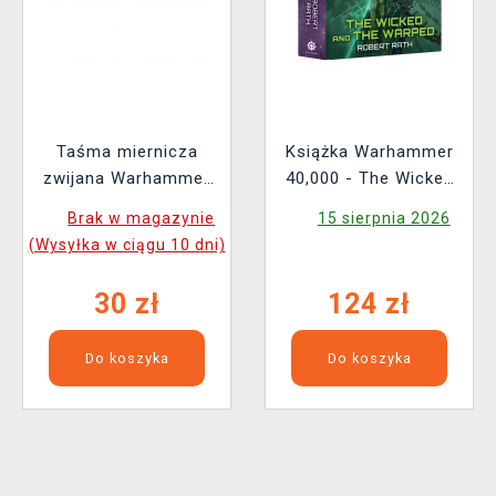
Taśma miernicza
Książka Warhammer
zwijana Warhammer
40,000 - The Wicked
Colour Tape Measure
and the Warped ENG
Brak w magazynie
15 sierpnia 2026
(Wysyłka w ciągu 10 dni)
30 zł
124 zł
Do koszyka
Do koszyka