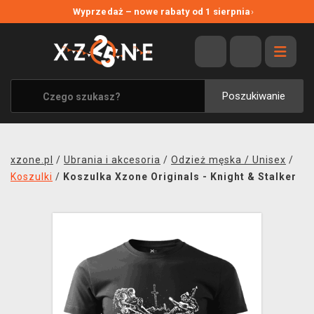
NOWE PROMOCJE
Wyprzedaż – nowe rabaty od 1 sierpnia
›
WYPRZEDAŻ
WSZYSTKIE MARKI
XZONE ORIGINALS
Poszukiwanie
UBRANIA I AKCESORIA
MERCHANDISE
xzone.pl
/
Ubrania i akcesoria
/
Odzież męska / Unisex
/
SOUNDTRACKI
Koszulki
/
Koszulka Xzone Originals - Knight & Stalker
GRY TOWARZYSKIE
BLOG
KONTAKT
TRANSPORT