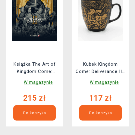
Książka The Art of
Kubek Kingdom
Kingdom Come:
Come: Deliverance II -
Deliverance II [EN]
Oblężenie Suchdolu
W magazynie
W magazynie
215 zł
117 zł
Do koszyka
Do koszyka