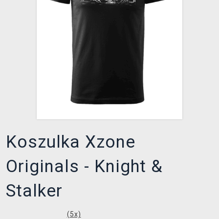
XZONE KLUB
Koszulka Xzone
Originals - Knight &
Stalker
(
5
x)