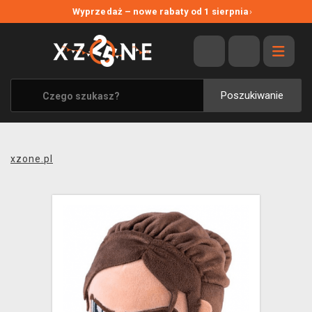
NOWE PROMOCJE
Wyprzedaż – nowe rabaty od 1 sierpnia
›
WYPRZEDAŻ
WSZYSTKIE MARKI
XZONE ORIGINALS
Poszukiwanie
UBRANIA I AKCESORIA
MERCHANDISE
xzone.pl
SOUNDTRACKI
GRY TOWARZYSKIE
BLOG
KONTAKT
TRANSPORT