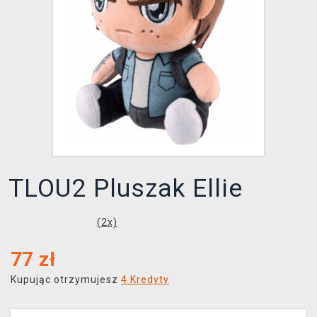
XZONE KLUB
TLOU2 Pluszak Ellie
(
2
x)
77
zł
Kupując otrzymujesz
4 Kredyty