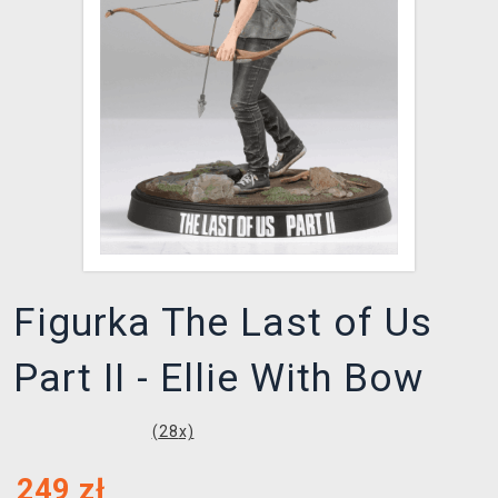
XZONE KLUB
Figurka The Last of Us
Part II - Ellie With Bow
(
28
x)
249
zł