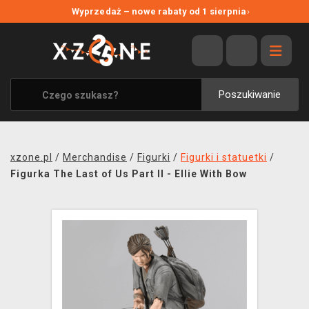
NOWE PROMOCJE
Wyprzedaż – nowe rabaty od 1 sierpnia
›
WYPRZEDAŻ
WSZYSTKIE MARKI
XZONE ORIGINALS
Poszukiwanie
UBRANIA I AKCESORIA
MERCHANDISE
xzone.pl
/
Merchandise
/
Figurki
/
Figurki i statuetki
/
SOUNDTRACKI
Figurka The Last of Us Part II - Ellie With Bow
GRY TOWARZYSKIE
BLOG
KONTAKT
TRANSPORT