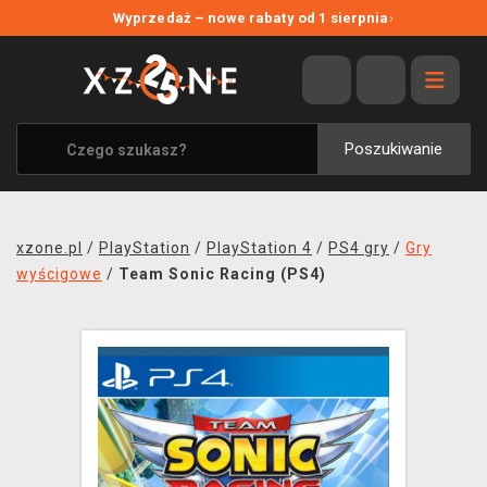
NOWE PROMOCJE
Wyprzedaż – nowe rabaty od 1 sierpnia
›
WYPRZEDAŻ
WSZYSTKIE MARKI
XZONE ORIGINALS
Poszukiwanie
UBRANIA I AKCESORIA
MERCHANDISE
xzone.pl
/
PlayStation
/
PlayStation 4
/
PS4 gry
/
Gry
SOUNDTRACKI
wyścigowe
/
Team Sonic Racing (PS4)
GRY TOWARZYSKIE
BLOG
KONTAKT
TRANSPORT