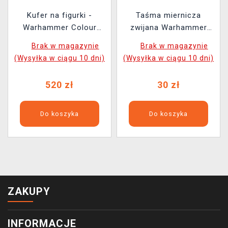
Kufer na figurki -
Taśma miernicza
Warhammer Colour
zwijana Warhammer
Crusade Figure Case
Colour Tape Measure
Brak w magazynie
Brak w magazynie
(Wysyłka w ciągu 10 dni)
(Wysyłka w ciągu 10 dni)
520 zł
30 zł
Do koszyka
Do koszyka
ZAKUPY
INFORMACJE