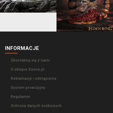
INFORMACJE
Skontaktuj się z nami
O sklepie Xzone.pl
Reklamacje i odstąpienia
System prowizyjny
Regulamin
Ochrona danych osobowych