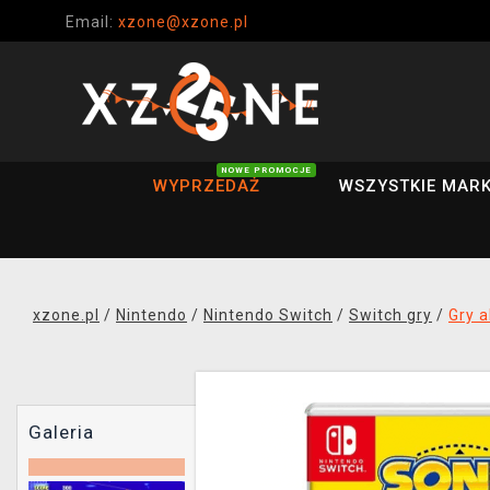
Email:
xzone@xzone.pl
NOWE PROMOCJE
WYPRZEDAŻ
WSZYSTKIE MARK
xzone.pl
/
Nintendo
/
Nintendo Switch
/
Switch gry
/
Gry a
Galeria