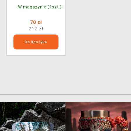
W magazynie (1szt.)
70 zł
212 zł
Do koszyka