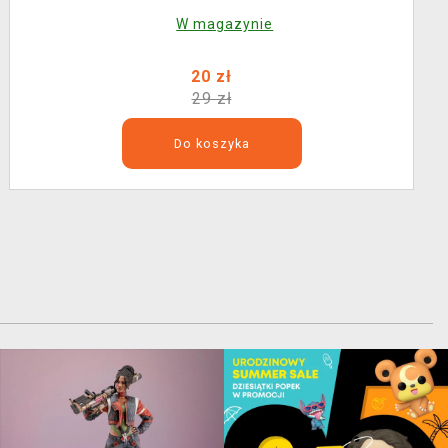
W magazynie
20 zł
29 zł
Do koszyka