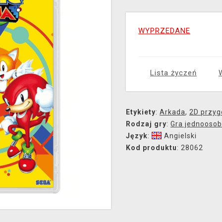
WYPRZEDANE
Lista życzeń
Etykiety
:
Arkada
,
2D przy
Rodzaj gry
:
Gra jednooso
Język
:
Angielski
Kod produktu
: 28062