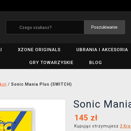
Poszukiwanie
I
XZONE ORIGINALS
UBRANIA I AKCESORIA
GRY TOWARZYSKIE
BLOG
kcji
/
Sonic Mania Plus (SWITCH)
Sonic Mani
145
zł
Kupując otrzymujesz
3 Kre