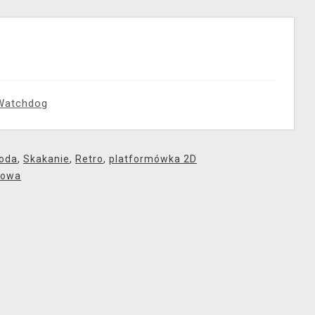
Watchdog
goda
,
Skakanie
,
Retro
,
platformówka 2D
bowa