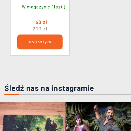
W magazynie (1szt.)
160 zł
210 zł
Do koszyka
Śledź nas na instagramie