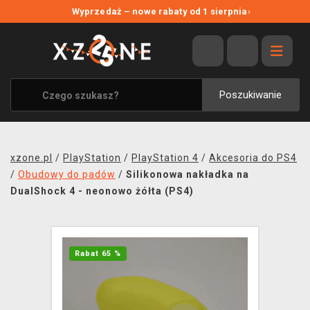
NOWE PROMOCJE
Wyprzedaż – nowe rabaty od 1 sierpnia
›
WYPRZEDAŻ
WSZYSTKIE MARKI
XZONE ORIGINALS
Poszukiwanie
UBRANIA I AKCESORIA
MERCHANDISE
xzone.pl
/
PlayStation
/
PlayStation 4
/
Akcesoria do PS4
SOUNDTRACKI
/
Obudowy do padów
/
Silikonowa nakładka na
DualShock 4 - neonowo żółta (PS4)
GRY TOWARZYSKIE
BLOG
Rabat 65 %
KONTAKT
TRANSPORT