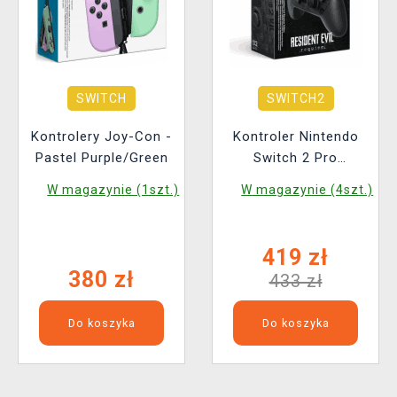
SWITCH
SWITCH2
Kontrolery Joy-Con -
Kontroler Nintendo
Pastel Purple/Green
Switch 2 Pro
Controller - Resident
W magazynie (1szt.)
W magazynie (4szt.)
Evil: Requiem Edition
419 zł
380 zł
433 zł
Do koszyka
Do koszyka