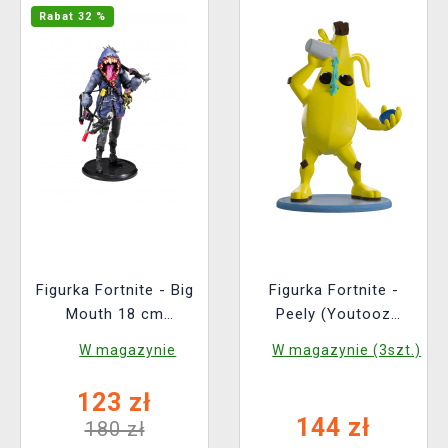
Rabat 32 %
Figurka Fortnite - Big
Figurka Fortnite -
Mouth 18 cm
Peely (Youtooz
(McFarlane)
Fortnite 1)
W magazynie
W magazynie (3szt.)
123 zł
144 zł
180 zł