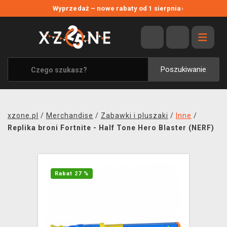
NOWE PROMOCJE
Wyprzedaż – nowe rabaty od 1 sierpnia
›
WYPRZEDAŻ
WSZYSTKIE MARKI
XZONE ORIGINALS
Poszukiwanie
UBRANIA I AKCESORIA
MERCHANDISE
xzone.pl
/
Merchandise
/
Zabawki i pluszaki
/
Inne
/
SOUNDTRACKI
Replika broni Fortnite - Half Tone Hero Blaster (NERF)
GRY TOWARZYSKIE
BLOG
Rabat 27 %
KONTAKT
TRANSPORT