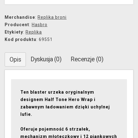
Merchandise
:
Replika broni
Producent
:
Hasbro
Etykiety
:
Replika
Kod produktu
: 69551
Dyskusja (0)
Recenzje (0)
Opis
Ten blaster urzeka oryginalnym
designem Half Tone Hero Wrap i
zabawnym ładowaniem dzięki uchylnej
lufie.
Oferuje pojemność 6 strzałek,
mechanizm młoteczkowy i 12 piankowych