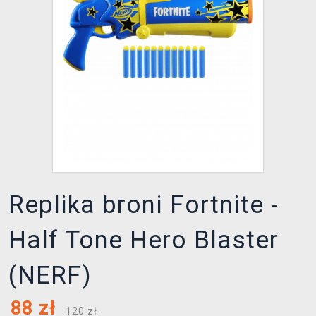
XZONE KLUB
Replika broni Fortnite -
Half Tone Hero Blaster
(NERF)
88
zł
120 zł