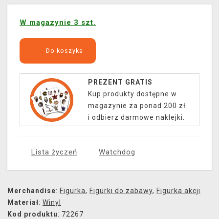
W magazynie 3 szt.
Do koszyka
PREZENT GRATIS
Kup produkty dostępne w
magazynie za ponad 200 zł
i odbierz darmowe naklejki.
Lista życzeń
Watchdog
Merchandise
:
Figurka
,
Figurki do zabawy
,
Figurka akcji
Materiał
:
Winyl
Kod produktu
: 72267