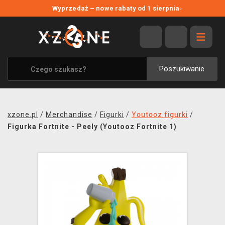
NOWE PROMOCJE
Wyprzedaż – nowe rabaty od 1 sierpnia
›
WYPRZEDAŻ
WSZYSTKIE MARKI
XZONE ORIGINALS
Poszukiwanie
UBRANIA I AKCESORIA
MERCHANDISE
xzone.pl
/
Merchandise
/
Figurki
/
Youtooz figurki
/
SOUNDTRACKI
Figurka Fortnite - Peely (Youtooz Fortnite 1)
GRY TOWARZYSKIE
BLOG
KONTAKT
TRANSPORT