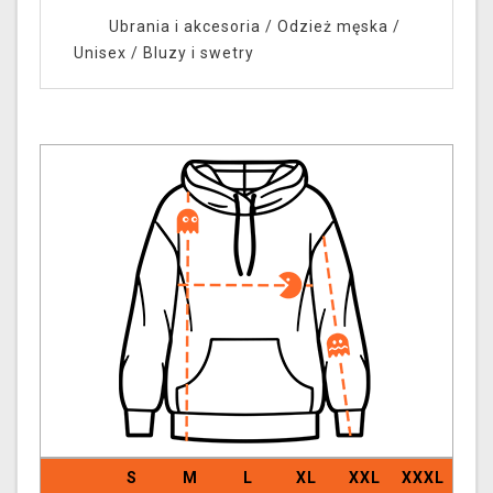
Ubrania i akcesoria
/
Odzież męska /
Unisex
/
Bluzy i swetry
S
M
L
XL
XXL
XXXL