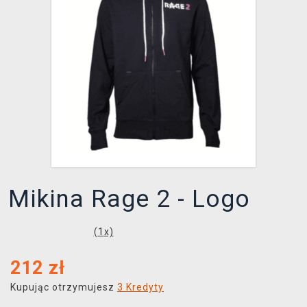
XZONE KLUB
Mikina Rage 2 - Logo
(
1
x)
212
zł
Kupując otrzymujesz
3 Kredyty