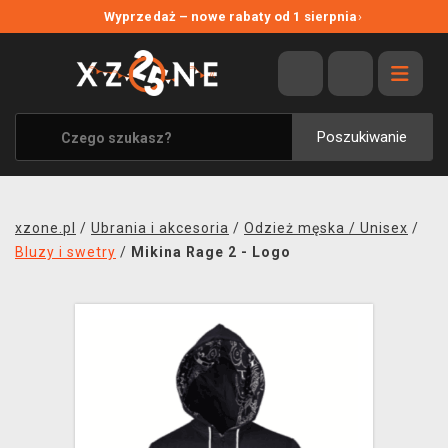
NOWE PROMOCJE
Wyprzedaż – nowe rabaty od 1 sierpnia
›
WYPRZEDAŻ
WSZYSTKIE MARKI
XZONE ORIGINALS
Poszukiwanie
UBRANIA I AKCESORIA
MERCHANDISE
xzone.pl
/
Ubrania i akcesoria
/
Odzież męska / Unisex
/
SOUNDTRACKI
Bluzy i swetry
/
Mikina Rage 2 - Logo
GRY TOWARZYSKIE
BLOG
KONTAKT
TRANSPORT