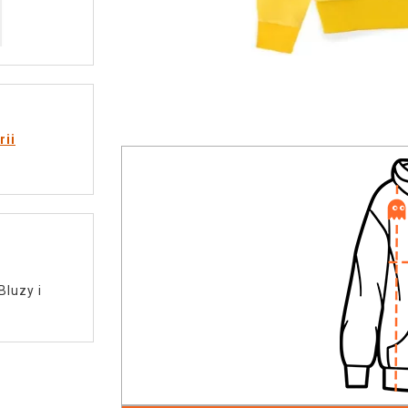
rii
Bluzy i