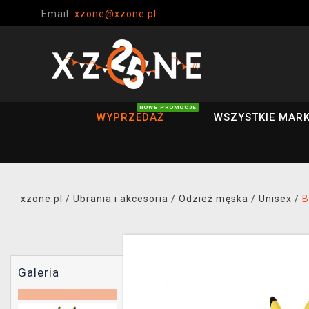
Email:
xzone@xzone.pl
NOWE PROMOCJE
WYPRZEDAŻ
WSZYSTKIE MARK
xzone.pl
/
Ubrania i akcesoria
/
Odzież męska / Unisex
/
B
Galeria