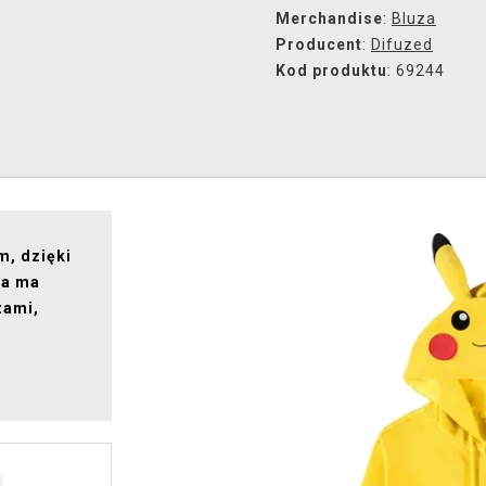
Merchandise
:
Bluza
Producent
:
Difuzed
Kod produktu
: 69244
m, dzięki
za ma
zami,