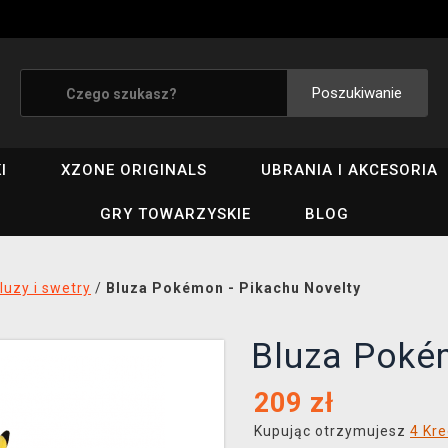
Poszukiwanie
I
XZONE ORIGINALS
UBRANIA I AKCESORIA
GRY TOWARZYSKIE
BLOG
luzy i swetry
/
Bluza Pokémon - Pikachu Novelty
Bluza Poké
209
zł
Kupując otrzymujesz
4 Kre