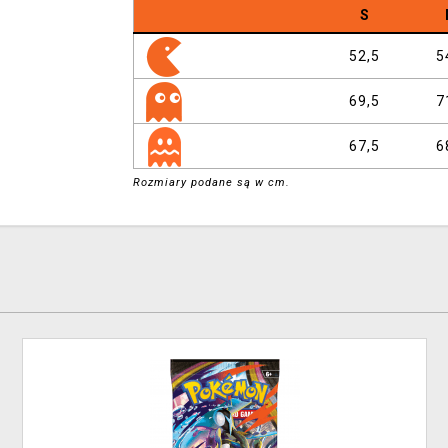
S
52,5
5
69,5
7
67,5
6
Rozmiary podane są w cm.