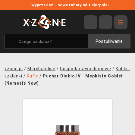
NOWE PROMOCJE
Wyprzedaż – nowe rabaty od 1 sierpnia
›
WYPRZEDAŻ
WSZYSTKIE MARKI
XZONE ORIGINALS
Poszukiwanie
UBRANIA I AKCESORIA
MERCHANDISE
xzone.pl
/
Merchandise
/
Gospodarstwo domowe
/
Kubki i
SOUNDTRACKI
szklanki
/
Kufle
/
Puchar Diablo IV - Mephisto Goblet
(Nemesis Now)
GRY TOWARZYSKIE
BLOG
KONTAKT
TRANSPORT