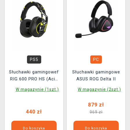
PS5
PC
Słuchawki gamingowef
Słuchawki gamingowe
RIG 600 PRO HS (Acid
ASUS ROG Delta II
Camo)
W magazynie (1szt.)
W magazynie (2szt.)
879 zł
440 zł
969 zł
Do koszyka
Do koszyka