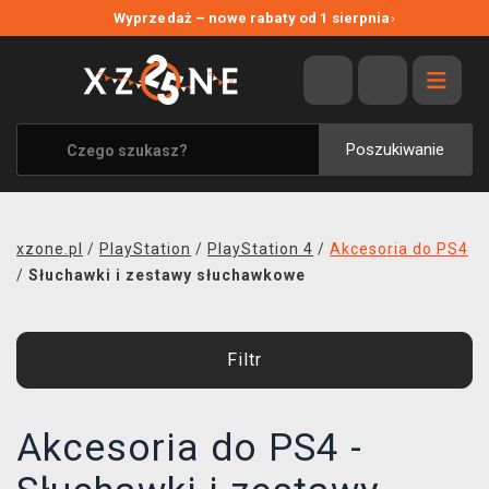
NOWE PROMOCJE
Wyprzedaż – nowe rabaty od 1 sierpnia
›
WYPRZEDAŻ
WSZYSTKIE MARKI
XZONE ORIGINALS
Poszukiwanie
UBRANIA I AKCESORIA
MERCHANDISE
xzone.pl
/
PlayStation
/
PlayStation 4
/
Akcesoria do PS4
SOUNDTRACKI
/
Słuchawki i zestawy słuchawkowe
GRY TOWARZYSKIE
Filtr
BLOG
KONTAKT
Akcesoria do PS4 -
TRANSPORT