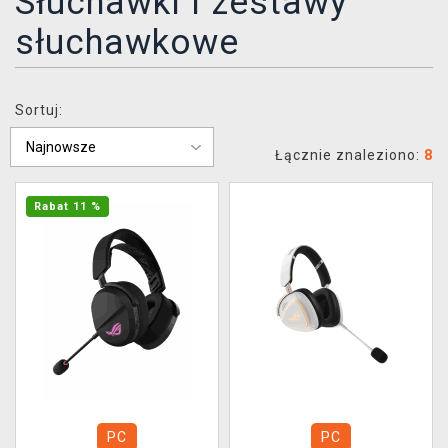
Słuchawki i zestawy
XZONE KLUB
słuchawkowe
Sortuj:
Łącznie znaleziono:
8
Rabat 11 %
PC
PC