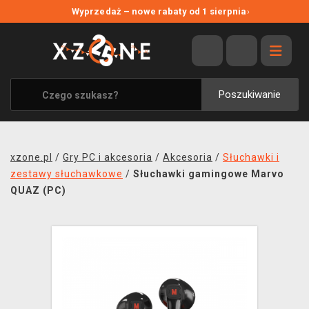
NOWE PROMOCJE
Wyprzedaż – nowe rabaty od 1 sierpnia
›
WYPRZEDAŻ
WSZYSTKIE MARKI
XZONE ORIGINALS
Poszukiwanie
UBRANIA I AKCESORIA
MERCHANDISE
xzone.pl
/
Gry PC i akcesoria
/
Akcesoria
/
Słuchawki i
SOUNDTRACKI
zestawy słuchawkowe
/
Słuchawki gamingowe Marvo
QUAZ (PC)
GRY TOWARZYSKIE
BLOG
KONTAKT
TRANSPORT