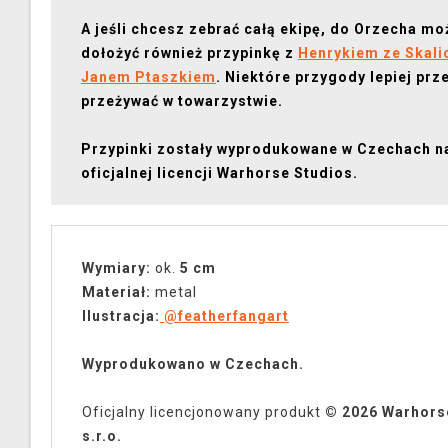
A jeśli chcesz zebrać całą ekipę, do Orzecha m
dołożyć również przypinkę z
Henrykiem ze Skali
Janem Ptaszkiem
. Niektóre przygody lepiej prz
przeżywać w towarzystwie.
Przypinki zostały wyprodukowane w Czechach n
oficjalnej licencji Warhorse Studios.
Wymiary:
ok.
5 cm
Materiał:
metal
Ilustracja:
@featherfangart
Wyprodukowano w Czechach.
Oficjalny licencjonowany produkt
© 2026 Warhors
s.r.o.