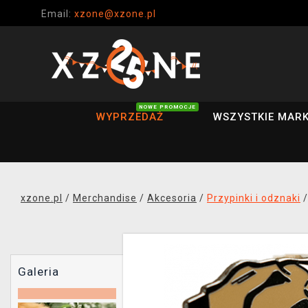
Email:
xzone@xzone.pl
NOWE PROMOCJE
WYPRZEDAŻ
WSZYSTKIE MARK
xzone.pl
/
Merchandise
/
Akcesoria
/
Przypinki i odznaki
Galeria