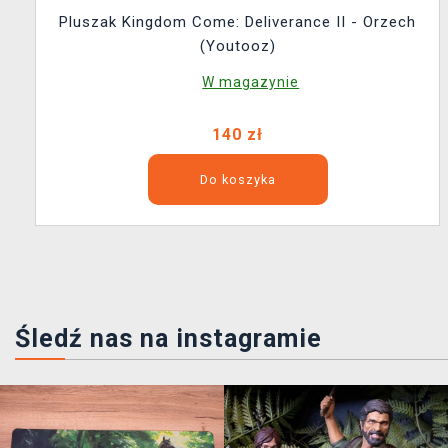
Pluszak Kingdom Come: Deliverance II - Orzech
(Youtooz)
W magazynie
140 zł
Do koszyka
Śledź nas na instagramie