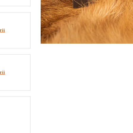
rii
rii