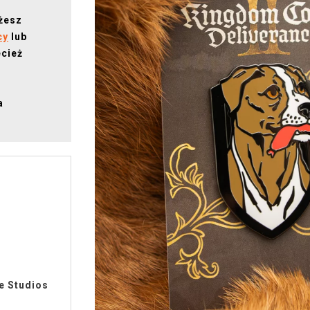
ożesz
cy
lub
ecież
a
e Studios