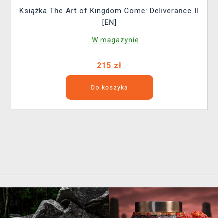
Książka The Art of Kingdom Come: Deliverance II
[EN]
W magazynie
215 zł
Do koszyka