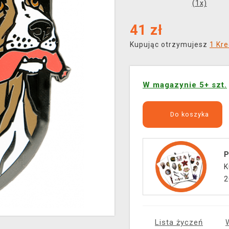
(
1
x)
41
zł
Kupując otrzymujesz
1 Kre
W magazynie 5+ szt.
Do koszyka
P
K
2
Lista życzeń