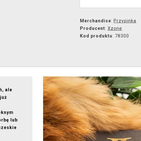
Merchandise
:
Przypinka
Producent
:
Xzone
Kod produktu
: 78300
, ale
już
d
ięknym
orbę lub
czeskie