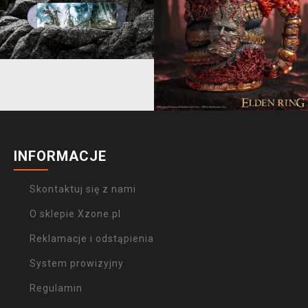
INFORMACJE
Skontaktuj się z nami
O sklepie Xzone.pl
Reklamacje i odstąpienia
System prowizyjny
Regulamin