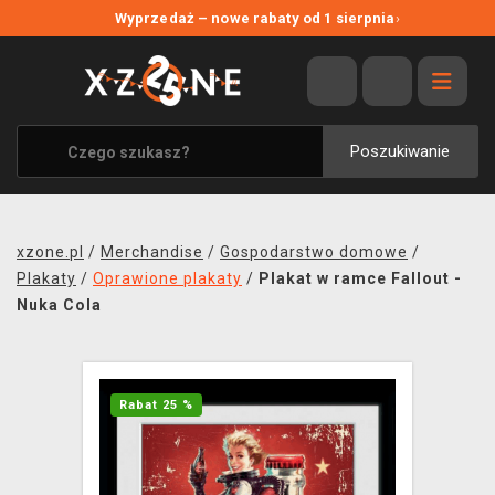
NOWE PROMOCJE
Wyprzedaż – nowe rabaty od 1 sierpnia
›
WYPRZEDAŻ
WSZYSTKIE MARKI
XZONE ORIGINALS
Poszukiwanie
UBRANIA I AKCESORIA
MERCHANDISE
xzone.pl
/
Merchandise
/
Gospodarstwo domowe
/
SOUNDTRACKI
Plakaty
/
Oprawione plakaty
/
Plakat w ramce Fallout -
Nuka Cola
GRY TOWARZYSKIE
BLOG
Rabat 25 %
KONTAKT
TRANSPORT