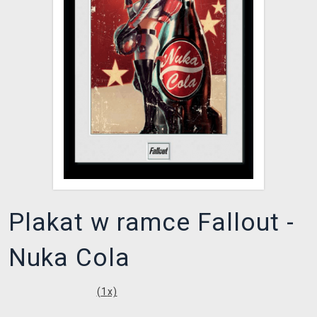
XZONE KLUB
Plakat w ramce Fallout -
Nuka Cola
(
1
x)