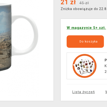
21
zł
45 zł
Zniżka obowiązuje do 22.
W magazynie 5+ szt.
Do koszyka
P
K
2
Lista życzeń