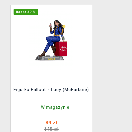
Rabat 39 %
Figurka Fallout - Lucy (McFarlane)
W magazynie
89 zł
145 zł