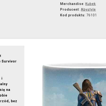
Merchandise
:
Kubek
Producent
:
Abystyle
Kod produktu
: 76101
z
 Survivor
 i
ealny
się na
obie
przód, bez