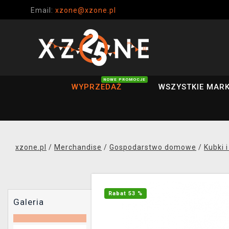
Email:
xzone@xzone.pl
NOWE PROMOCJE
WYPRZEDAŻ
WSZYSTKIE MARK
xzone.pl
/
Merchandise
/
Gospodarstwo domowe
/
Kubki i
Rabat 53 %
Galeria