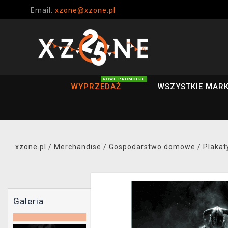
Email:
xzone@xzone.pl
NOWE PROMOCJE
WYPRZEDAŻ
WSZYSTKIE MARK
xzone.pl
/
Merchandise
/
Gospodarstwo domowe
/
Plakat
Galeria