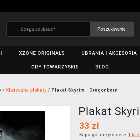
Poszukiwanie
I
XZONE ORIGINALS
UBRANIA I AKCESORIA
GRY TOWARZYSKIE
BLOG
y
/
Klasyczne plakaty
/
Plakat Skyrim - Dragonborn
Plakat Skyr
33
zł
Kupując otrzymujesz
1 kr