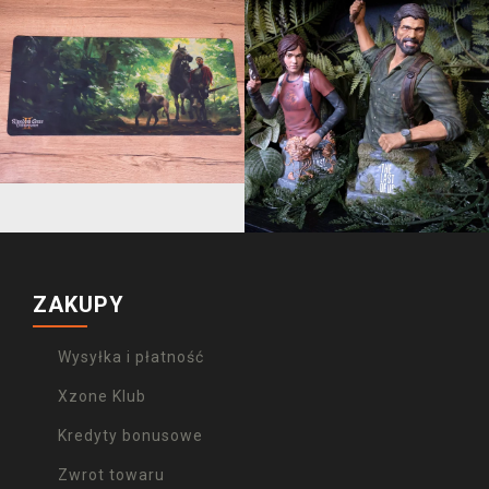
ZAKUPY
Wysyłka i płatność
Xzone Klub
Kredyty bonusowe
Zwrot towaru