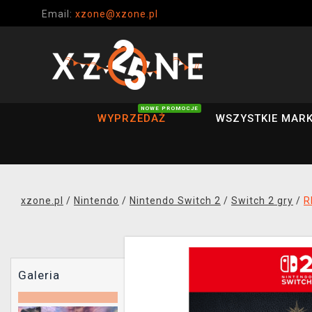
Email:
xzone@xzone.pl
NOWE PROMOCJE
WYPRZEDAŻ
WSZYSTKIE MARK
xzone.pl
/
Nintendo
/
Nintendo Switch 2
/
Switch 2 gry
/
R
Galeria