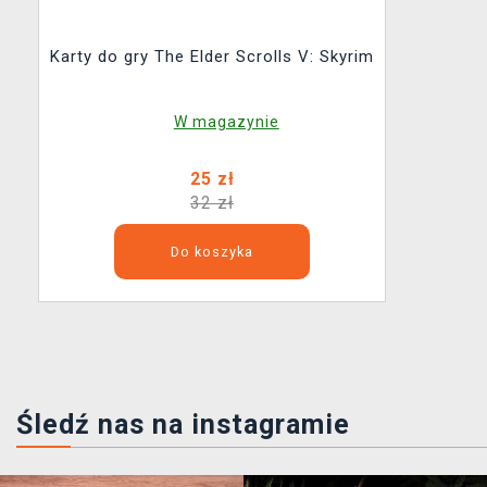
Karty do gry The Elder Scrolls V: Skyrim
W magazynie
25 zł
32 zł
Do koszyka
Śledź nas na instagramie