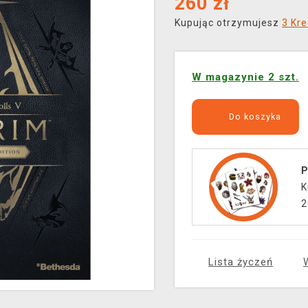
260
zł
Kupując otrzymujesz
3 Kre
W magazynie 2 szt.
Do koszyka
P
K
2
Lista życzeń