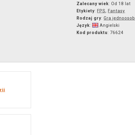
Zalecany wiek
: Od 18 lat
Etykiety
:
FPS
,
Fantasy
Rodzaj gry
:
Gra jednooso
Język
:
Angielski
Kod produktu
: 76624
rii