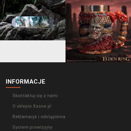
INFORMACJE
Skontaktuj się z nami
O sklepie Xzone.pl
Reklamacje i odstąpienia
System prowizyjny