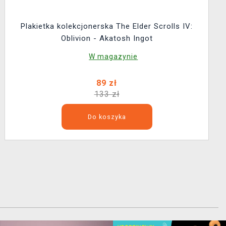
Plakietka kolekcjonerska The Elder Scrolls IV:
Oblivion - Akatosh Ingot
W magazynie
89 zł
133 zł
Do koszyka