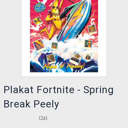
XZONE KLUB
Plakat Fortnite - Spring
Break Peely
(
1
x)