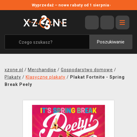
NOWE PROMOCJE
Wyprzedaż – nowe rabaty od 1 sierpnia
›
WYPRZEDAŻ
WSZYSTKIE MARKI
XZONE ORIGINALS
Poszukiwanie
UBRANIA I AKCESORIA
MERCHANDISE
xzone.pl
/
Merchandise
/
Gospodarstwo domowe
/
SOUNDTRACKI
Plakaty
/
Klasyczne plakaty
/
Plakat Fortnite - Spring
Break Peely
GRY TOWARZYSKIE
BLOG
KONTAKT
TRANSPORT