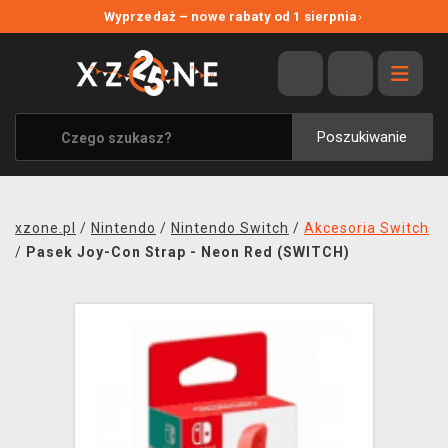
NOWE PROMOCJE
Wyprzedaż – nowe rabaty od 1 sierpnia
›
WYPRZEDAŻ
WSZYSTKIE MARKI
XZONE ORIGINALS
Poszukiwanie
UBRANIA I AKCESORIA
MERCHANDISE
xzone.pl
/
Nintendo
/
Nintendo Switch
/
Akcesoria Switch
SOUNDTRACKI
/
Pasek Joy-Con Strap - Neon Red (SWITCH)
GRY TOWARZYSKIE
BLOG
KONTAKT
TRANSPORT