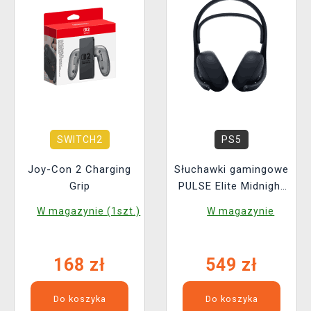
SWITCH2
PS5
Joy-Con 2 Charging
Słuchawki gamingowe
Grip
PULSE Elite Midnight
Black
W magazynie (1szt.)
W magazynie
168 zł
549 zł
Do koszyka
Do koszyka