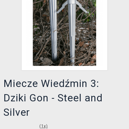
XZONE KLUB
Miecze Wiedźmin 3:
Dziki Gon - Steel and
Silver
(
1
x)