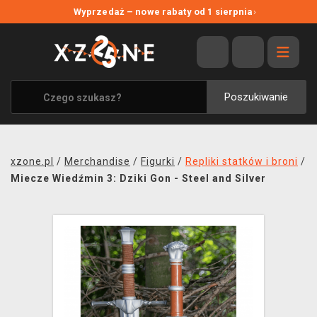
NOWE PROMOCJE
Wyprzedaż – nowe rabaty od 1 sierpnia
›
WYPRZEDAŻ
WSZYSTKIE MARKI
XZONE ORIGINALS
Poszukiwanie
UBRANIA I AKCESORIA
MERCHANDISE
xzone.pl
/
Merchandise
/
Figurki
/
Repliki statków i broni
/
SOUNDTRACKI
Miecze Wiedźmin 3: Dziki Gon - Steel and Silver
GRY TOWARZYSKIE
BLOG
KONTAKT
TRANSPORT