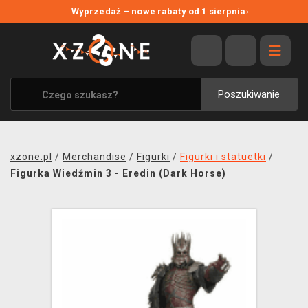
NOWE PROMOCJE
Wyprzedaż – nowe rabaty od 1 sierpnia
›
WYPRZEDAŻ
WSZYSTKIE MARKI
XZONE ORIGINALS
Poszukiwanie
UBRANIA I AKCESORIA
MERCHANDISE
xzone.pl
/
Merchandise
/
Figurki
/
Figurki i statuetki
/
SOUNDTRACKI
Figurka Wiedźmin 3 - Eredin (Dark Horse)
GRY TOWARZYSKIE
BLOG
KONTAKT
TRANSPORT