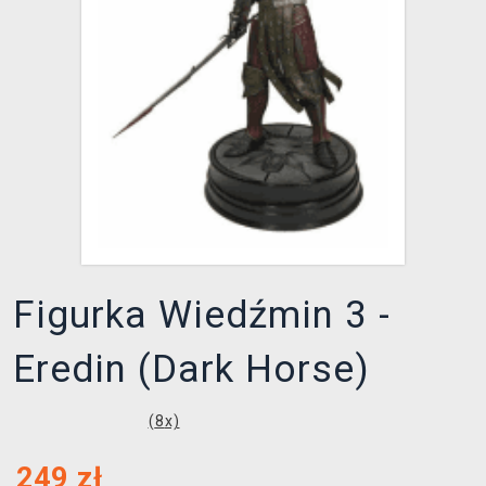
XZONE KLUB
Figurka Wiedźmin 3 -
Eredin (Dark Horse)
(
8
x)
249
zł