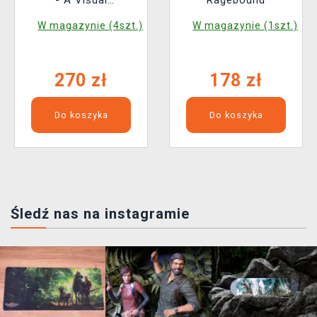
- A Visual
Ragebound
Retrospective: The
W magazynie (4szt.)
W magazynie (1szt.)
Official Art and
Making of Metroid
Prime 1-3 ENG
270 zł
178 zł
Do koszyka
Do koszyka
Śledź nas na instagramie