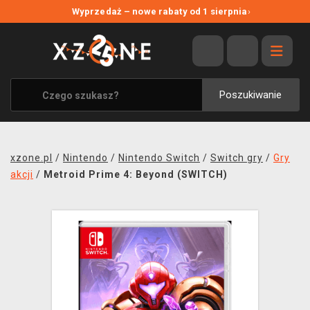
NOWE PROMOCJE
Wyprzedaż – nowe rabaty od 1 sierpnia
›
WYPRZEDAŻ
WSZYSTKIE MARKI
XZONE ORIGINALS
Poszukiwanie
UBRANIA I AKCESORIA
MERCHANDISE
xzone.pl
/
Nintendo
/
Nintendo Switch
/
Switch gry
/
Gry
SOUNDTRACKI
akcji
/
Metroid Prime 4: Beyond (SWITCH)
GRY TOWARZYSKIE
BLOG
KONTAKT
TRANSPORT