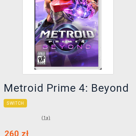
XZONE KLUB
Metroid Prime 4: Beyond
SWITCH
(
1
x)
260
zł