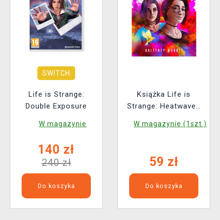
SWITCH
Life is Strange:
Książka Life is
Double Exposure
Strange: Heatwaves
ENG
W magazynie
W magazynie (1szt.)
140 zł
59 zł
240 zł
Do koszyka
Do koszyka