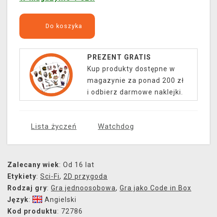
Do koszyka
PREZENT GRATIS
Kup produkty dostępne w
magazynie za ponad 200 zł
i odbierz darmowe naklejki.
Lista życzeń
Watchdog
Zalecany wiek
: Od 16 lat
Etykiety
:
Sci-Fi
,
2D przygoda
Rodzaj gry
:
Gra jednoosobowa
,
Gra jako Code in Box
Język
:
Angielski
Kod produktu
: 72786