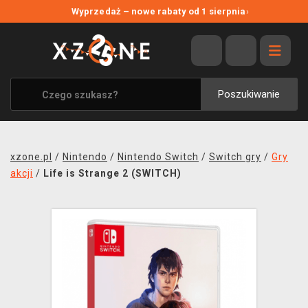
NOWE PROMOCJE
Wyprzedaż – nowe rabaty od 1 sierpnia
›
WYPRZEDAŻ
WSZYSTKIE MARKI
XZONE ORIGINALS
Poszukiwanie
UBRANIA I AKCESORIA
MERCHANDISE
xzone.pl
/
Nintendo
/
Nintendo Switch
/
Switch gry
/
Gry
SOUNDTRACKI
akcji
/
Life is Strange 2 (SWITCH)
GRY TOWARZYSKIE
BLOG
KONTAKT
TRANSPORT