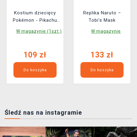
Kostium dziecięcy
Replika Naruto –
Pokémon - Pikachu
Tobi’s Mask
(czapka, ogon)
W magazynie (1szt.)
W magazynie
109 zł
133 zł
Do koszyka
Do koszyka
Śledź nas na instagramie