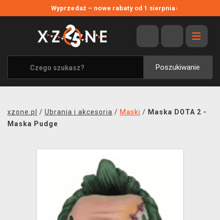
NOWE PROMOCJE
Wyprzedaż – nowe rabaty od 1 sierpnia
›
WYPRZEDAŻ
WSZYSTKIE MARKI
XZONE ORIGINALS
Poszukiwanie
UBRANIA I AKCESORIA
MERCHANDISE
xzone.pl
/
Ubrania i akcesoria
/
Maski
/
Maska DOTA 2 -
SOUNDTRACKI
Maska Pudge
GRY TOWARZYSKIE
BLOG
KONTAKT
TRANSPORT