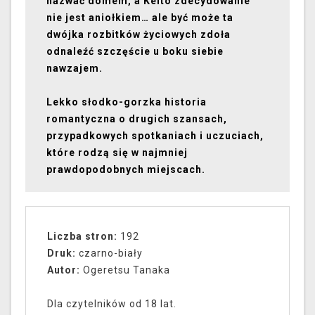
nazwać domem, a Keito zdecydowanie
nie jest aniołkiem… ale być może ta
dwójka rozbitków życiowych zdoła
odnaleźć szczęście u boku siebie
nawzajem.
Lekko słodko-gorzka historia
romantyczna o drugich szansach,
przypadkowych spotkaniach i uczuciach,
które rodzą się w najmniej
prawdopodobnych miejscach.
Liczba stron:
192
Druk:
czarno-biały
Autor:
Ogeretsu Tanaka
Dla czytelników od 18 lat.