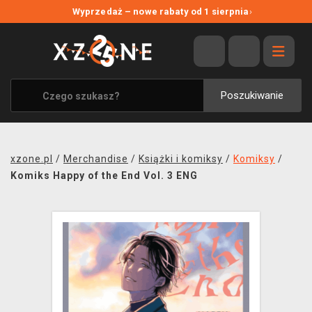
NOWE PROMOCJE
Wyprzedaż – nowe rabaty od 1 sierpnia
›
WYPRZEDAŻ
WSZYSTKIE MARKI
XZONE ORIGINALS
Poszukiwanie
UBRANIA I AKCESORIA
MERCHANDISE
xzone.pl
/
Merchandise
/
Książki i komiksy
/
Komiksy
/
SOUNDTRACKI
Komiks Happy of the End Vol. 3 ENG
GRY TOWARZYSKIE
BLOG
KONTAKT
TRANSPORT