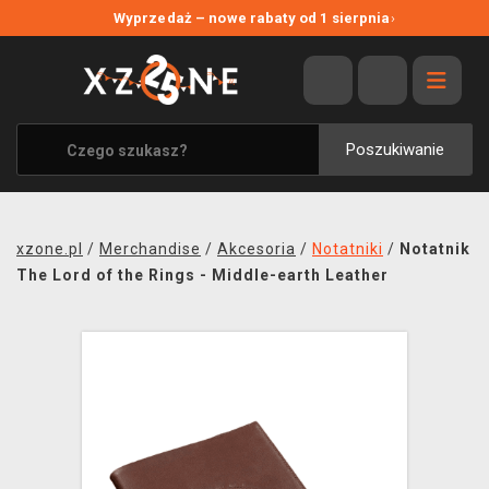
NOWE PROMOCJE
Wyprzedaż – nowe rabaty od 1 sierpnia
›
WYPRZEDAŻ
WSZYSTKIE MARKI
XZONE ORIGINALS
Poszukiwanie
UBRANIA I AKCESORIA
MERCHANDISE
xzone.pl
/
Merchandise
/
Akcesoria
/
Notatniki
/
Notatnik
SOUNDTRACKI
The Lord of the Rings - Middle-earth Leather
GRY TOWARZYSKIE
BLOG
KONTAKT
TRANSPORT