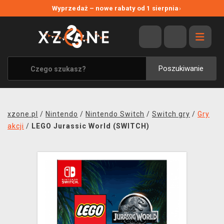
NOWE PROMOCJE
Wyprzedaż – nowe rabaty od 1 sierpnia
›
WYPRZEDAŻ
WSZYSTKIE MARKI
XZONE ORIGINALS
Poszukiwanie
UBRANIA I AKCESORIA
MERCHANDISE
xzone.pl
/
Nintendo
/
Nintendo Switch
/
Switch gry
/
Gry
SOUNDTRACKI
akcji
/
LEGO Jurassic World (SWITCH)
GRY TOWARZYSKIE
BLOG
KONTAKT
TRANSPORT