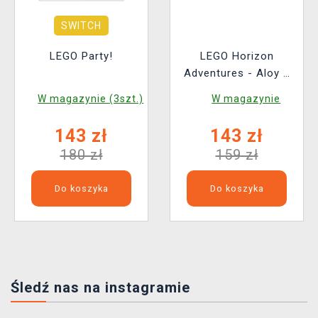
SWITCH
LEGO Party!
LEGO Horizon
Adventures - Aloy a
Varl vs. Shell-Walker
W magazynie (3szt.)
W magazynie
a Sawtooth
143 zł
143 zł
180 zł
159 zł
Do koszyka
Do koszyka
Śledź nas na instagramie