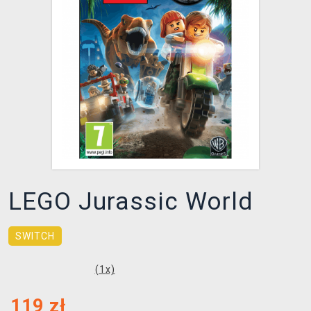
XZONE KLUB
LEGO Jurassic World
SWITCH
(
1
x)
119
zł