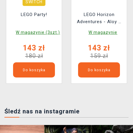
SWITCH
LEGO Party!
LEGO Horizon
Adventures - Aloy a
Varl vs. Shell-Walker
W magazynie (3szt.)
W magazynie
a Sawtooth
143 zł
143 zł
180 zł
159 zł
Do koszyka
Do koszyka
Śledź nas na instagramie