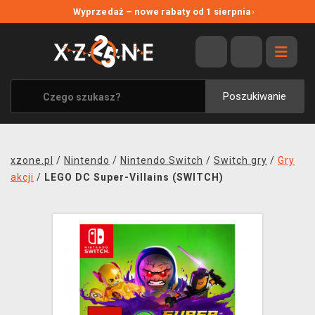
NOWE PROMOCJE
Wyprzedaż – nowe rabaty od 1 sierpnia
›
WYPRZEDAŻ
WSZYSTKIE MARKI
XZONE ORIGINALS
Poszukiwanie
UBRANIA I AKCESORIA
MERCHANDISE
xzone.pl
/
Nintendo
/
Nintendo Switch
/
Switch gry
/
Gry
SOUNDTRACKI
akcji
/
LEGO DC Super-Villains (SWITCH)
GRY TOWARZYSKIE
BLOG
KONTAKT
TRANSPORT