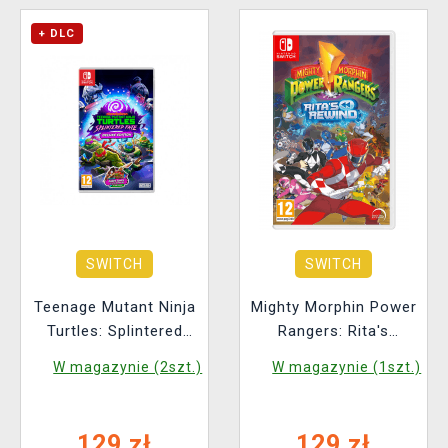
+ DLC
SWITCH
SWITCH
Teenage Mutant Ninja
Mighty Morphin Power
Turtles: Splintered
Rangers: Rita's
Fate Deluxe Edition
Rewind
W magazynie (2szt.)
W magazynie (1szt.)
129 zł
129 zł