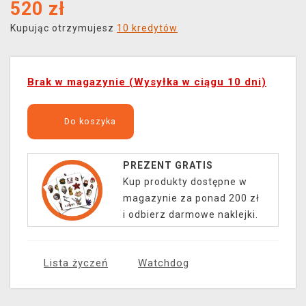
520
zł
Kupując otrzymujesz
10 kredytów
Brak w magazynie (Wysyłka w ciągu 10 dni)
Do koszyka
PREZENT GRATIS
Kup produkty dostępne w
magazynie za ponad 200 zł
i odbierz darmowe naklejki.
Lista życzeń
Watchdog