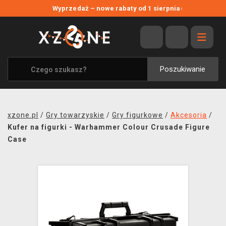
NOWE PROMOCJE
Wyprzedaż – nowe rabaty od 1 sierpnia
›
WYPRZEDAŻ
WSZYSTKIE MARKI
XZONE ORIGINALS
Poszukiwanie
UBRANIA I AKCESORIA
MERCHANDISE
xzone.pl
/
Gry towarzyskie
/
Gry figurkowe
/
Akcesoria
/
SOUNDTRACKI
Kufer na figurki - Warhammer Colour Crusade Figure
Case
GRY TOWARZYSKIE
BLOG
KONTAKT
TRANSPORT