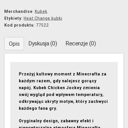
Merchandise
:
Kubek
Etykiety
:
Heat Change kubki
Kod produktu
: 77522
Dyskusja (0)
Recenzje (0)
Opis
Przeżyj kultowy moment z Minecrafta za
każdym razem, gdy nalejesz gorący
napój. Kubek Chicken Jockey zmienia
swój wygląd pod wpływem temperatury,
odkrywając ukryty motyw, który zachwyci
każdego fana gry.
Oryginalny design, zabawny efekt i
niepowtarzalna atmosfera Minecrafta