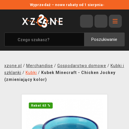
NOWE PROMOCJE
Wyprzedaż – nowe rabaty od 1 sierpnia
›
WYPRZEDAŻ
WSZYSTKIE MARKI
XZONE ORIGINALS
Poszukiwanie
UBRANIA I AKCESORIA
MERCHANDISE
xzone.pl
/
Merchandise
/
Gospodarstwo domowe
/
Kubki i
SOUNDTRACKI
szklanki
/
Kubki
/
Kubek Minecraft - Chicken Jockey
(zmieniający kolor)
GRY TOWARZYSKIE
BLOG
Rabat 63 %
KONTAKT
TRANSPORT