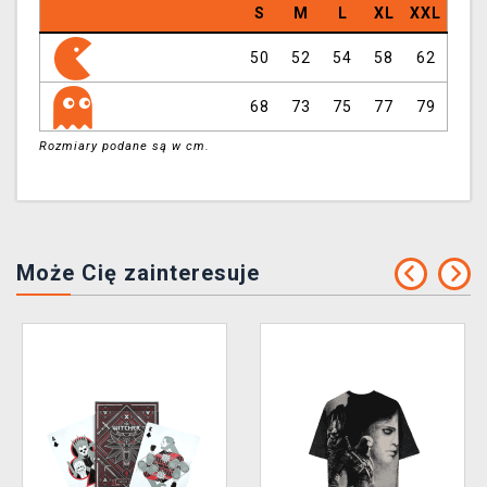
S
M
L
XL
XXL
50
52
54
58
62
68
73
75
77
79
Rozmiary podane są w cm.
Może Cię zainteresuje