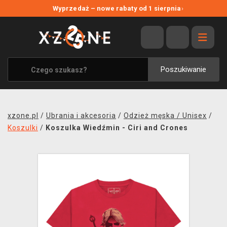
NOWE PROMOCJE
Wyprzedaż – nowe rabaty od 1 sierpnia
›
WYPRZEDAŻ
WSZYSTKIE MARKI
XZONE ORIGINALS
Poszukiwanie
UBRANIA I AKCESORIA
MERCHANDISE
xzone.pl
/
Ubrania i akcesoria
/
Odzież męska / Unisex
/
SOUNDTRACKI
Koszulki
/
Koszulka Wiedźmin - Ciri and Crones
GRY TOWARZYSKIE
BLOG
KONTAKT
TRANSPORT