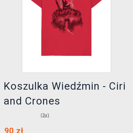
XZONE KLUB
Koszulka Wiedźmin - Ciri
and Crones
(
3
x)
90
zł