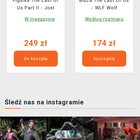
Figurka The Last of
Bluza The Last Of Us
Us Part II - Joel
- WLF Wolf
W magazynie
Według rozmiaru
249 zł
174 zł
Do koszyka
Szczegóły
Śledź nas na instagramie