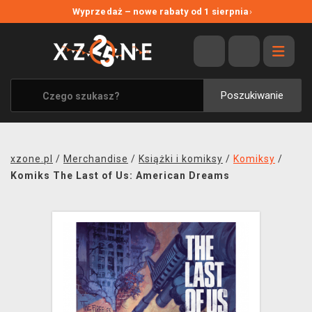
NOWE PROMOCJE
Wyprzedaż – nowe rabaty od 1 sierpnia
›
WYPRZEDAŻ
WSZYSTKIE MARKI
XZONE ORIGINALS
Poszukiwanie
UBRANIA I AKCESORIA
MERCHANDISE
xzone.pl
/
Merchandise
/
Książki i komiksy
/
Komiksy
/
SOUNDTRACKI
Komiks The Last of Us: American Dreams
GRY TOWARZYSKIE
BLOG
KONTAKT
TRANSPORT