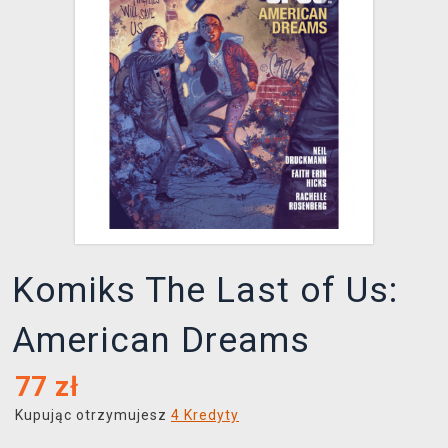
XZONE KLUB
Komiks The Last of Us:
American Dreams
77
zł
Kupując otrzymujesz
4 Kredyty