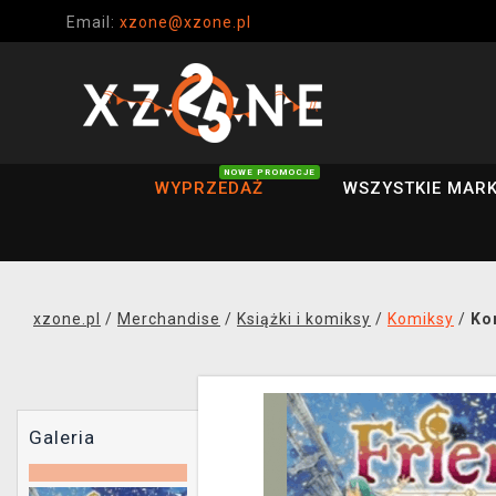
Email:
xzone@xzone.pl
NOWE PROMOCJE
WYPRZEDAŻ
WSZYSTKIE MARK
xzone.pl
/
Merchandise
/
Książki i komiksy
/
Komiksy
/
Ko
Galeria