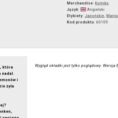
Merchandise
:
Komiks
Język
:
Angielski
Etykiety
:
Japońskie
,
Mang
Kod produktu
: 60109
Wygląd okładki jest tylko poglądowy. Wersja 
, która
a nadal.
 Demonów i
zie żyła
iej?
Denken,
ać swojego