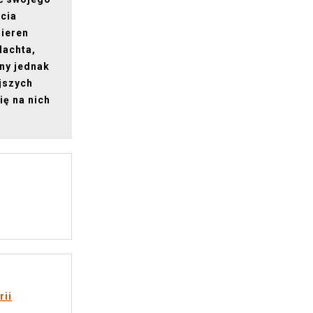
cia
rieren
Machta,
ny jednak
ejszych
ię na nich
rii