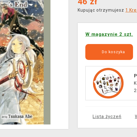
46
zł
Kupując otrzymujesz
1 Kre
W magazynie 2 szt.
Do koszyka
P
K
2
Lista życzeń