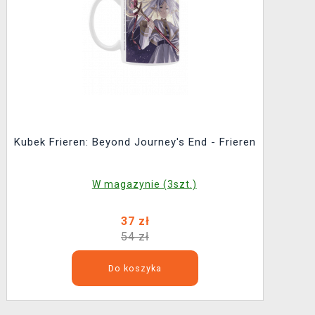
Kubek Frieren: Beyond Journey's End - Frieren
W magazynie (3szt.)
37 zł
54 zł
Do koszyka