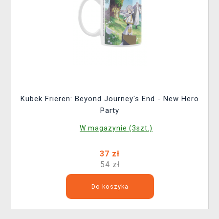
Kubek Frieren: Beyond Journey's End - New Hero
Party
W magazynie (3szt.)
37 zł
54 zł
Do koszyka