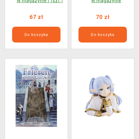
W magazynie (1szt.)
W magazynie
1989) (uszkodzone
1989)
opakowanie)
67 zł
70 zł
Do koszyka
Do koszyka