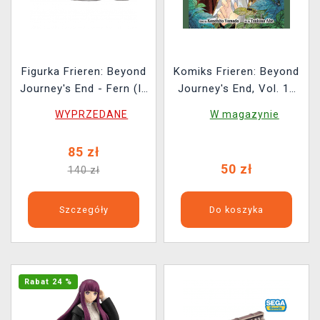
Figurka Frieren: Beyond
Komiks Frieren: Beyond
Journey's End - Fern (In
Journey's End, Vol. 12
Those Days) (Sega)
ENG
WYPRZEDANE
W magazynie
85 zł
50 zł
140 zł
Szczegóły
Do koszyka
Rabat 24 %