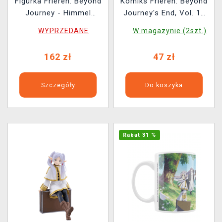
Figurka Frieren: Beyond
Komiks Frieren: Beyond
Journey - Himmel
Journey's End, Vol. 14
(FuRyu)
ENG
WYPRZEDANE
W magazynie (2szt.)
162 zł
47 zł
Szczegóły
Do koszyka
Rabat 31 %