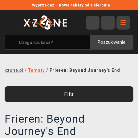
NOWE PROMOCJE
Wyprzedaż – nowe rabaty od 1 sierpnia
›
WYPRZEDAŻ
WSZYSTKIE MARKI
XZONE ORIGINALS
Poszukiwanie
UBRANIA I AKCESORIA
MERCHANDISE
xzone.pl
/
Tematy
/
Frieren: Beyond Journey's End
SOUNDTRACKI
GRY TOWARZYSKIE
Filtr
BLOG
Frieren: Beyond
KONTAKT
Journey's End
TRANSPORT