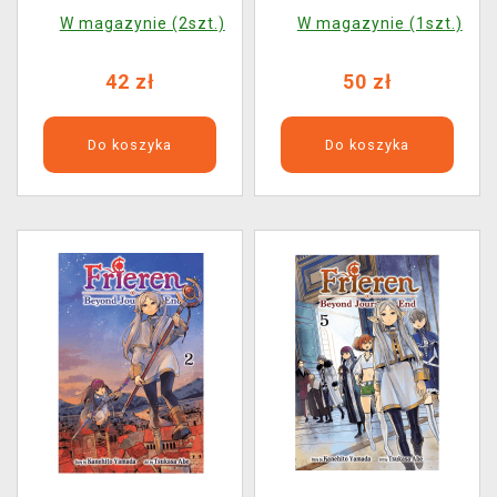
ENG
ENG
W magazynie (2szt.)
W magazynie (1szt.)
42 zł
50 zł
Do koszyka
Do koszyka