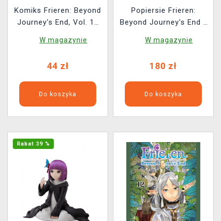
Komiks Frieren: Beyond
Popiersie Frieren:
Journey's End, Vol. 13
Beyond Journey's End -
ENG
Frieren (Banpresto)
W magazynie
W magazynie
44 zł
180 zł
Do koszyka
Do koszyka
Rabat 39 %