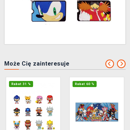
Może Cię zainteresuje
Rabat 31 %
Rabat 60 %