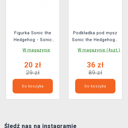
Figurka Sonic the
Podkładka pod mysz
Hedgehog - Sonic
Sonic the Hedgehog -
(losowy wybór)
Sonic the Hedgehog
W magazynie
W magazynie (4szt.)
(Funko)
20 zł
36 zł
29 zł
89 zł
Do koszyka
Do koszyka
Śledź nas na instagramie