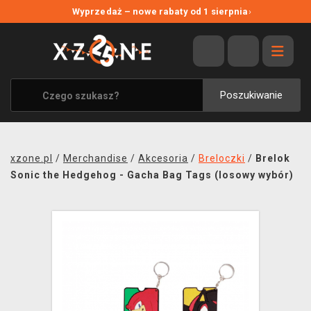
NOWE PROMOCJE
Wyprzedaż – nowe rabaty od 1 sierpnia
›
WYPRZEDAŻ
WSZYSTKIE MARKI
XZONE ORIGINALS
Poszukiwanie
UBRANIA I AKCESORIA
MERCHANDISE
xzone.pl
/
Merchandise
/
Akcesoria
/
Breloczki
/
Brelok
SOUNDTRACKI
Sonic the Hedgehog - Gacha Bag Tags (losowy wybór)
GRY TOWARZYSKIE
BLOG
KONTAKT
TRANSPORT