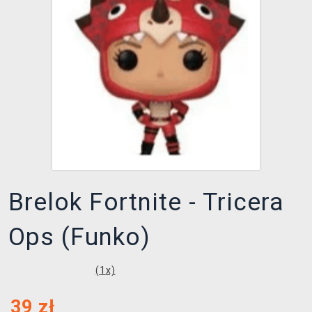
XZONE KLUB
Brelok Fortnite - Tricera
Ops (Funko)
(
1
x)
39
zł