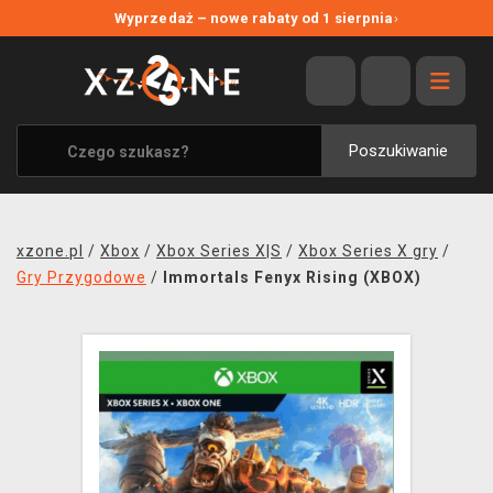
NOWE PROMOCJE
Wyprzedaż – nowe rabaty od 1 sierpnia
›
WYPRZEDAŻ
WSZYSTKIE MARKI
XZONE ORIGINALS
Poszukiwanie
UBRANIA I AKCESORIA
MERCHANDISE
xzone.pl
/
Xbox
/
Xbox Series X|S
/
Xbox Series X gry
/
SOUNDTRACKI
Gry Przygodowe
/
Immortals Fenyx Rising (XBOX)
GRY TOWARZYSKIE
BLOG
KONTAKT
TRANSPORT