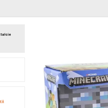
ztałcie
rii