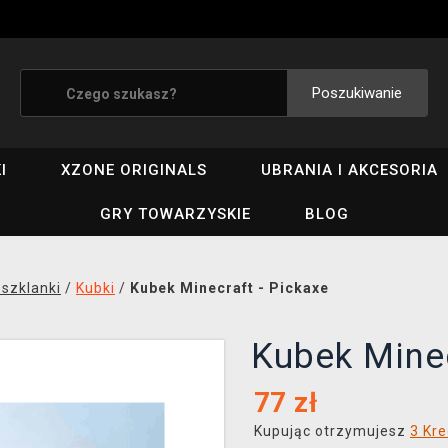
Poszukiwanie
I
XZONE ORIGINALS
UBRANIA I AKCESORIA
GRY TOWARZYSKIE
BLOG
 szklanki
/
Kubki
/
Kubek Minecraft - Pickaxe
Kubek Minec
77
zł
Kupując otrzymujesz
3 Kre