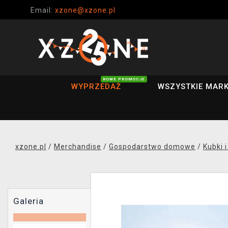
Email:
xzone@xzone.pl
NOWE PROMOCJE
WYPRZEDAŻ
WSZYSTKIE MARK
xzone.pl
/
Merchandise
/
Gospodarstwo domowe
/
Kubki i
Galeria