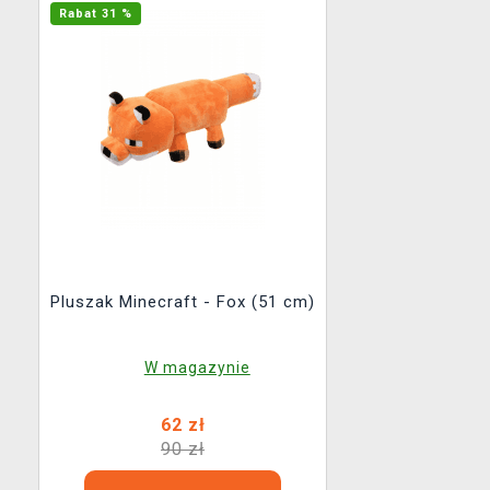
Rabat 31 %
Pluszak Minecraft - Fox (51 cm)
W magazynie
62 zł
90 zł