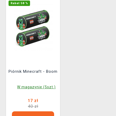
Rabat 58 %
Piórnik Minecraft - Boom
W magazynie (5szt.)
17 zł
40 zł