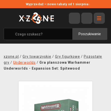
NOWE PROMOCJE
Wyprzedaż – nowe rabaty od 1 sierpnia
›
WYPRZEDAŻ
WSZYSTKIE MARKI
XZONE ORIGINALS
Poszukiwanie
UBRANIA I AKCESORIA
MERCHANDISE
xzone.pl
/
Gry towarzyskie
/
Gry figurkowe
/
Pozostałe
SOUNDTRACKI
gry
/
Underworlds
/
Gra planszowa Warhammer
Underworlds - Expansion Set: Spitewood
GRY TOWARZYSKIE
BLOG
KONTAKT
TRANSPORT