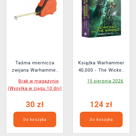
Taśma miernicza
Książka Warhammer
zwijana Warhammer
40,000 - The Wicked
Colour Tape Measure
and the Warped ENG
Brak w magazynie
15 sierpnia 2026
(Wysyłka w ciągu 10 dni)
30 zł
124 zł
Do koszyka
Do koszyka