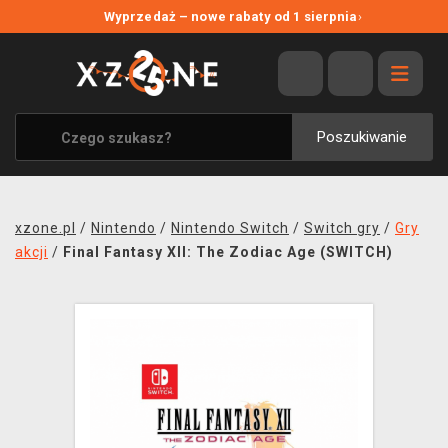
NOWE PROMOCJE
Wyprzedaż – nowe rabaty od 1 sierpnia
›
WYPRZEDAŻ
WSZYSTKIE MARKI
XZONE ORIGINALS
Poszukiwanie
UBRANIA I AKCESORIA
MERCHANDISE
xzone.pl
/
Nintendo
/
Nintendo Switch
/
Switch gry
/
Gry
SOUNDTRACKI
akcji
/
Final Fantasy XII: The Zodiac Age (SWITCH)
GRY TOWARZYSKIE
BLOG
KONTAKT
TRANSPORT