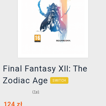
XZONE KLUB
Final Fantasy XII: The
Zodiac Age
SWITCH
(
1
x)
124
zł