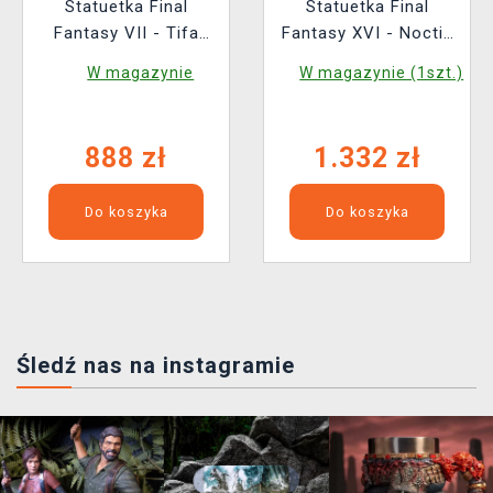
Statuetka Final
Statuetka Final
Fantasy VII - Tifa
Fantasy XVI - Noctis
Lockhart Exotic Dress
Lucis Caelum (Square
W magazynie
W magazynie (1szt.)
Ver. (Square Enix)
Enix)
888 zł
1.332 zł
Do koszyka
Do koszyka
Śledź nas na instagramie