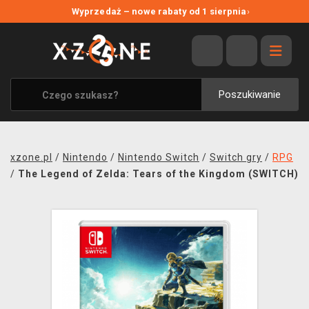
NOWE PROMOCJE
Wyprzedaż – nowe rabaty od 1 sierpnia
›
WYPRZEDAŻ
WSZYSTKIE MARKI
XZONE ORIGINALS
Poszukiwanie
UBRANIA I AKCESORIA
MERCHANDISE
xzone.pl
/
Nintendo
/
Nintendo Switch
/
Switch gry
/
RPG
SOUNDTRACKI
/
The Legend of Zelda: Tears of the Kingdom (SWITCH)
GRY TOWARZYSKIE
BLOG
KONTAKT
TRANSPORT