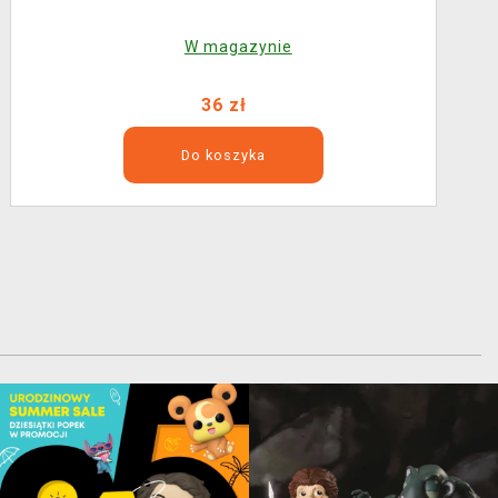
W magazynie
36 zł
Do koszyka