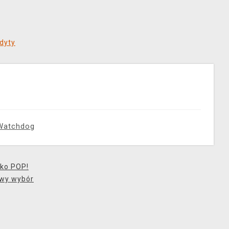
dyty
Watchdog
ko POP!
wy wybór