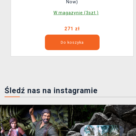
Now)
W magazynie (3szt.)
271 zł
Do koszyka
Śledź nas na instagramie