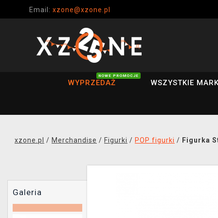
Email:
xzone@xzone.pl
NOWE PROMOCJE
WYPRZEDAŻ
WSZYSTKIE MARK
xzone.pl
/
Merchandise
/
Figurki
/
POP figurki
/
Figurka S
Galeria