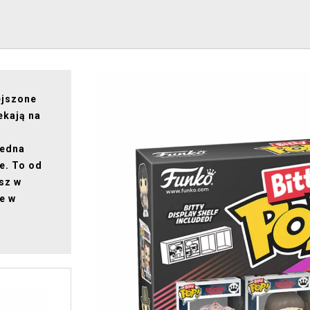
ejszone
ekają na
jedna
e. To od
sz w
e w
e