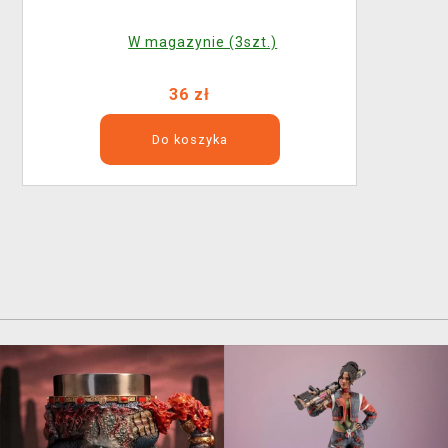
W magazynie (3szt.)
36 zł
Do koszyka